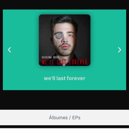
Toca para descubrirlo.
we'll last forever
Si bien todas las monedas pueden comprar tiempo,
algunas te encarcelarán por la eternidad.
Escucha ahora
we'll last forever