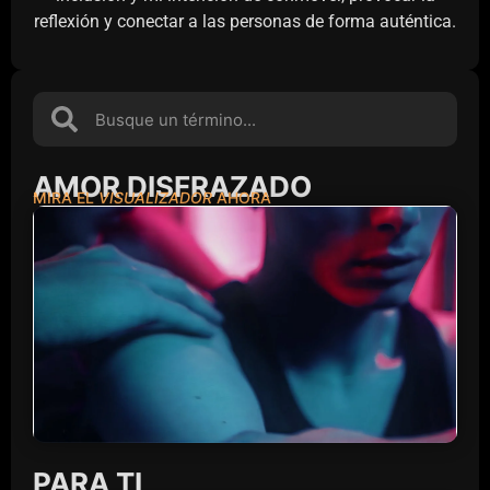
reflexión y conectar a las personas de forma auténtica.
AMOR DISFRAZADO
MIRA EL
VISUALIZADOR
AHORA
PARA TI