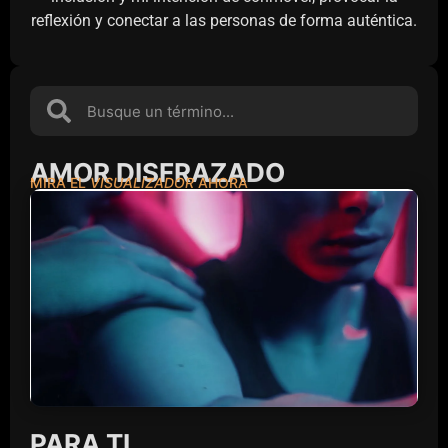
reflexión y conectar a las personas de forma auténtica.
AMOR DISFRAZADO
MIRA EL
VISUALIZADOR
AHORA
PARA TI