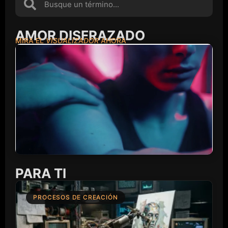
AMOR DISFRAZADO
MIRA EL
VISUALIZADOR
AHORA
PARA TI
PROCESOS DE CREACIÓN